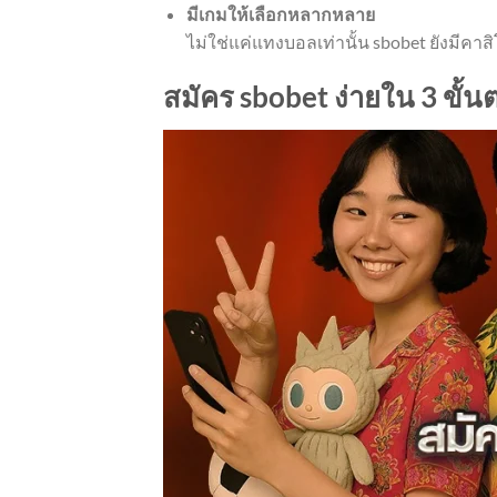
มีเกมให้เลือกหลากหลาย
ไม่ใช่แค่แทงบอลเท่านั้น sbobet ยังมีคา
สมัคร sbobet ง่ายใน 3 ขั้