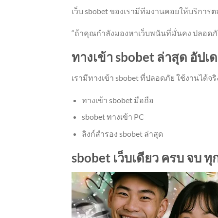
เว็บ sbobet ของเรามีทีมงานคอยให้บริการ
“ถ้าคุณกำลังมองหาเว็บพนันที่มั่นคง ปลอดภั
ทางเข้า sbobet ล่าสุด อัปเ
เรามีทางเข้า sbobet ที่ปลอดภัย ใช้งานได้จริ
ทางเข้า sbobet มือถือ
sbobet ทางเข้า PC
ลิงก์สำรอง sbobet ล่าสุด
sbobet เว็บเดียว ครบ จบ ทุ