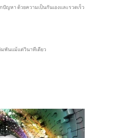
ุกปัญหา ด้วยความเป็นกันเองและรวดเร็ว
ิมพันแม้แต่วินาทีเดียว