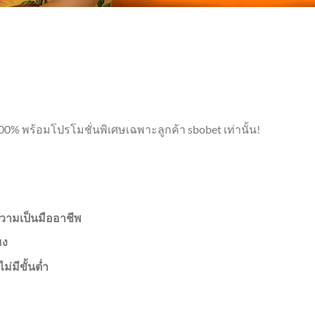
100% พร้อมโปรโมชั่นพิเศษเฉพาะลูกค้า sbobet เท่านั้น!
ามเป็นมืออาชีพ
มง
ม่มีขั้นต่ำ