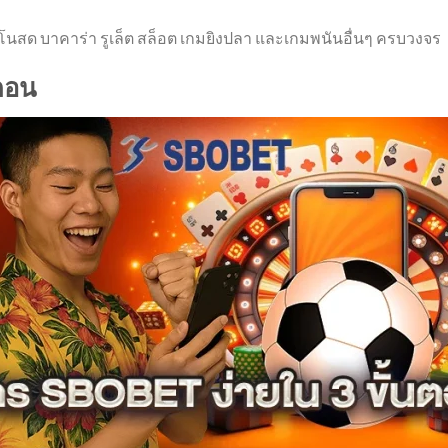
สิโนสด บาคาร่า รูเล็ต สล็อต เกมยิงปลา และเกมพนันอื่นๆ ครบวงจร
นตอน