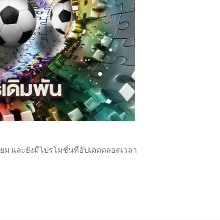
ยี่ยม และยังมีโปรโมชั่นที่อัปเดตตลอดเวลา