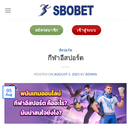
Skip
to
content
สมัครสมาชิก
เข้าสู่ระบบ
อีสปอร์ต
กีฬาอีสปอร์ต
POSTED ON
AUGUST 5, 2025
BY
ADMIN
05
Aug