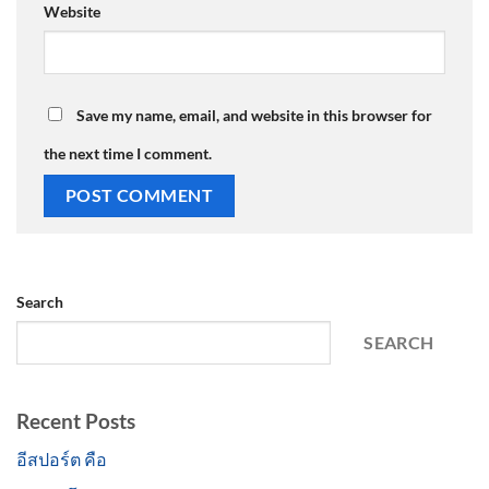
Website
Save my name, email, and website in this browser for
the next time I comment.
Search
SEARCH
Recent Posts
อีสปอร์ต คือ