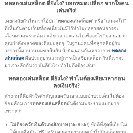
ทดลองเล่นสล็อต ดียังไง? บอกหมดเปลือก จากใจคน
เล่นจริง!
เคยสงสัยกันไหมว่าไอ้ปุ่ม “
ทดลองเล่นสล็อต
” หรือ “เล่นเดโม่”
ที่เห็นกันตามเว็บสล็อตเนี่ย มันมีไว้ทำไม? หลายคนอาจจะ
เลื่อนผ่านเพราะคิดว่าเสียเวลา จะเล่นไปเพื่ออะไร? บอกเลยว่า
คุณกำลังพลาดของดีแบบสุดๆ! ในฐานะคนที่คลุกคลีอยู่กับ
วงการนี้มานาน ผมขอยืนยัน นั่งยัน นอนยันเลยว่าการ
ทดลอง
เล่นสล็อต
คือประตูบานแรกสู่การเป็นเซียนสล็อต วันนี้เราจะ
มาเจาะลึกกันว่า มันดียังไง? ทำไมถึงต้องเล่น?
ทดลองเล่นสล็อต ดียังไง? ทำไมต้องเสียเวลาก่อน
ลงเงินจริง?
คำถามนี้คือหัวใจสำคัญเลยครับ เอาแบบเข้าประเด็น ไม่ต้อง
อ้อมค้อม การ
ทดลองเล่นสล็อต
มันดีงามพระรามแปดมาก
เพราะว่า
ไม่ต้องควักเงินตัวเองสักบาท (No Risk!)
ข้อดีที่สุดที่เถียงไม่
ได้เลยคือมัน “ฟรี” ครับ คุณสามารถกดเข้าไปปั่นสล็อตเกม