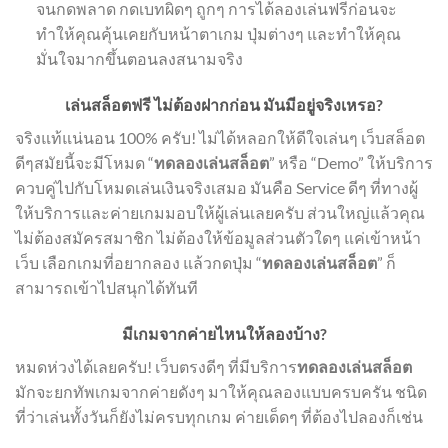
จนกดพลาด กดเบทผิดๆ ถูกๆ การได้ลองเล่นฟรีก่อนจะ
ทำให้คุณคุ้นเคยกับหน้าตาเกม ปุ่มต่างๆ และทำให้คุณ
มั่นใจมากขึ้นตอนลงสนามจริง
เล่นสล็อตฟรี ไม่ต้องฝากก่อน มันมีอยู่จริงเหรอ?
จริงแท้แน่นอน 100% ครับ! ไม่ได้หลอกให้ดีใจเล่นๆ เว็บสล็อต
ดีๆสมัยนี้จะมีโหมด “
ทดลองเล่นสล็อต
” หรือ “Demo” ให้บริการ
ควบคู่ไปกับโหมดเล่นเงินจริงเสมอ มันคือ Service ดีๆ ที่ทางผู้
ให้บริการและค่ายเกมมอบให้ผู้เล่นเลยครับ ส่วนใหญ่แล้วคุณ
ไม่ต้องสมัครสมาชิก ไม่ต้องให้ข้อมูลส่วนตัวใดๆ แค่เข้าหน้า
เว็บ เลือกเกมที่อยากลอง แล้วกดปุ่ม “
ทดลองเล่นสล็อต
” ก็
สามารถเข้าไปสนุกได้ทันที
มีเกมจากค่ายไหนให้ลองบ้าง?
หมดห่วงได้เลยครับ! เว็บตรงดีๆ ที่มีบริการ
ทดลองเล่นสล็อต
มักจะยกทัพเกมจากค่ายดังๆ มาให้คุณลองแบบครบครัน ชนิด
ที่ว่าเล่นทั้งวันก็ยังไม่ครบทุกเกม ค่ายเด็ดๆ ที่ต้องไปลองก็เช่น