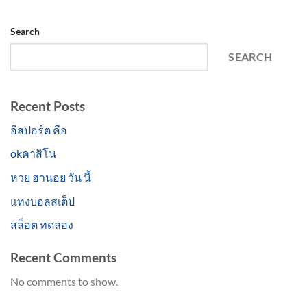
Search
SEARCH
Recent Posts
อีสปอร์ต คือ
okคาสิโน
หวย ฮานอย วัน นี้
แทงบอลสเต็ป
สล็อต ทดลอง
Recent Comments
No comments to show.