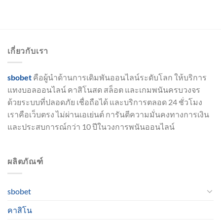
เกี่ยวกับเรา
sbobet
คือผู้นำด้านการเดิมพันออนไลน์ระดับโลก ให้บริการ
แทงบอลออนไลน์ คาสิโนสด สล็อต และเกมพนันครบวงจร
ด้วยระบบที่ปลอดภัย เชื่อถือได้ และบริการตลอด 24 ชั่วโมง
เราคือเว็บตรง ไม่ผ่านเอเย่นต์ การันตีความมั่นคงทางการเงิน
และประสบการณ์กว่า 10 ปีในวงการพนันออนไลน์
ผลิตภัณฑ์
sbobet
คาสิโน