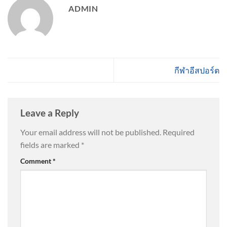
ADMIN
กีฬาอีสปอร์ต
Leave a Reply
Your email address will not be published.
Required
fields are marked
*
Comment
*